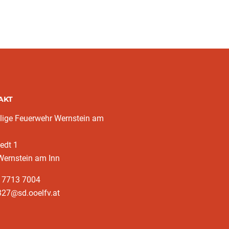
AKT
llige Feuerwehr Wernstein am
edt 1
Wernstein am Inn
3 7713 7004
327@sd.ooelfv.at