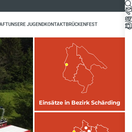
AFT
UNSERE JUGEND
KONTAKT
BRÜCKENFEST
Einsätze in Bezirk Schärding