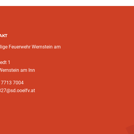
AKT
llige Feuerwehr Wernstein am
edt 1
Wernstein am Inn
3 7713 7004
327@sd.ooelfv.at