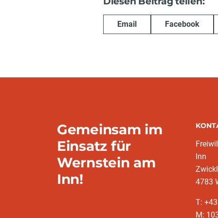
Diesen Beitrag teilen:
Email
Facebook
Gemeinsam im
KONT
Einsatz für
Freiwi
Inn
Wernstein am
Zwickl
Inn!
4783 
T: +4
M: 10