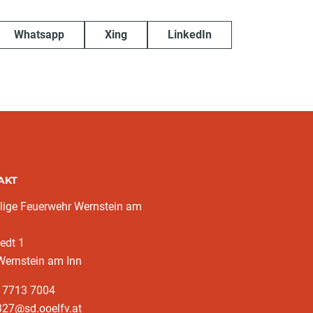
Whatsapp
Xing
LinkedIn
AKT
llige Feuerwehr Wernstein am
edt 1
Wernstein am Inn
3 7713 7004
327@sd.ooelfv.at