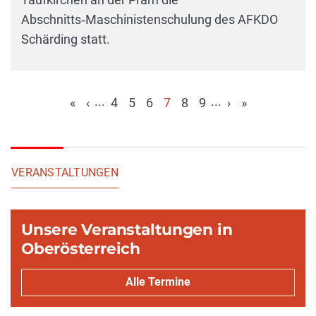
Abschnitts‑Maschinistenschulung des AFKDO
Schärding statt.
...
...
«
‹
4
5
6
7
8
9
›
»
(aktuell)
VERANSTALTUNGEN
Unsere Veranstaltungen in
Oberösterreich
Alle Termine