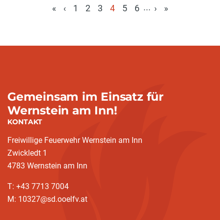
...
«
‹
1
2
3
4
5
6
›
»
(aktuell)
Gemeinsam im Einsatz für
Wernstein am Inn!
KONTAKT
Freiwillige Feuerwehr Wernstein am Inn
Zwickledt 1
4783 Wernstein am Inn
T: +43 7713 7004
M: 10327@sd.ooelfv.at