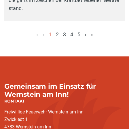
die ganz im Zeichen der kraftbetriebenen Geräte
stand.
«
‹
1
2
3
4
5
›
»
(aktuell)
Gemeinsam im Einsatz für
Wernstein am Inn!
KONTAKT
Freiwillige Feuerwehr Wernstein am Inn
Zwickledt 1
4783 Wernstein am Inn