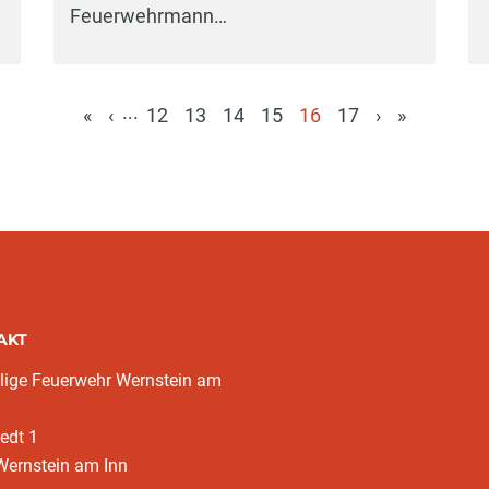
Feuerwehrmann…
...
«
‹
12
13
14
15
16
17
›
»
(aktuell)
AKT
llige Feuerwehr Wernstein am
edt 1
Wernstein am Inn