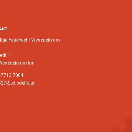
AKT
llige Feuerwehr Wernstein am
edt 1
Wernstein am Inn
3 7713 7004
327@sd.ooelfv.at